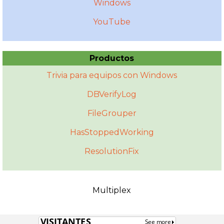
Windows
YouTube
Productos
Trivia para equipos con Windows
DBVerifyLog
FileGrouper
HasStoppedWorking
ResolutionFix
Multiplex