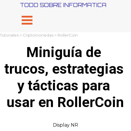
Vaya al Contenido
TODO SOBRE INFORMATICA
Saltar menú
Tutoriales
>
Criptomonedas
> RollerCoin
Miniguía de 
trucos, estrategias 
y tácticas para 
usar en RollerCoin
Display NR