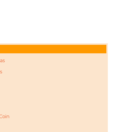
as
s
rCoin