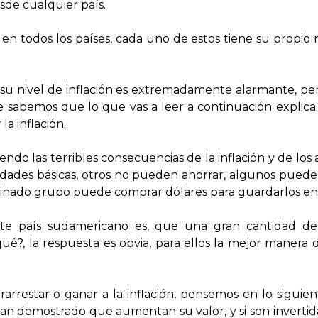
sde cualquier país.
n todos los países, cada uno de estos tiene su propio n
su nivel de inflación es extremadamente alarmante, per
ue sabemos que lo que vas a leer a continuación expli
la inflación.
o las terribles consecuencias de la inflación y de los 
dades básicas, otros no pueden ahorrar, algunos pueden
minado grupo puede comprar dólares para guardarlos en 
te país sudamericano es, que una gran cantidad de
é?, la respuesta es obvia, para ellos la mejor manera de
restar o ganar a la inflación, pensemos en lo siguient
o han demostrado que aumentan su valor, y si son inver