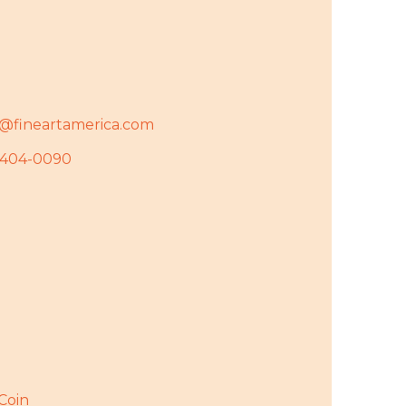
y@fineartamerica.com
7404-0090
rCoin