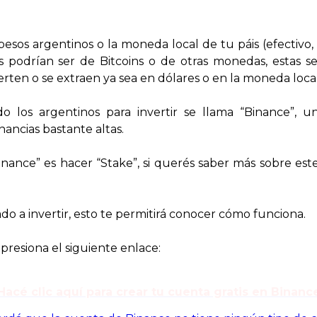
pesos argentinos o la moneda local de tu páis (efectivo, 
s podrían ser de Bitcoins o de otras monedas, estas se
ierten o se extraen ya sea en dólares o en la moneda local
los argentinos para invertir se llama “Binance”, u
ancias bastante altas.
nce” es hacer “Stake”, si querés saber más sobre este ti
do a invertir, esto te permitirá conocer cómo funciona.
 presiona el siguiente enlace:
Hacé clic aquí para crear tu cuenta gratis en Binanc