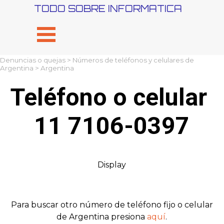
Vaya al Contenido
TODO SOBRE INFORMATICA
Saltar menú
Denuncias o quejas
>
Números de teléfonos y celulares de
Argentina
> Argentina
Teléfono o celular 
11 7106-0397
Display
Para buscar otro número de teléfono fijo o celular
de Argentina presiona
aquí
.