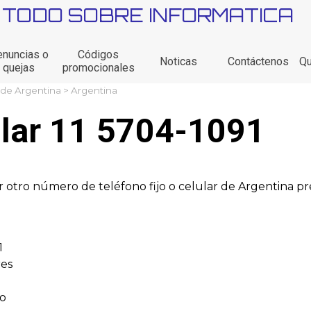
TODO SOBRE INFORMATICA
Saltar menú
nuncias o
Códigos
Noticas
Contáctenos
Q
quejas
promocionales
 de Argentina
> Argentina
ular 11 5704-1091
 otro número de teléfono fijo o celular de Argentina p
1
res
to