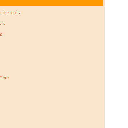
uier país
as
s
rCoin