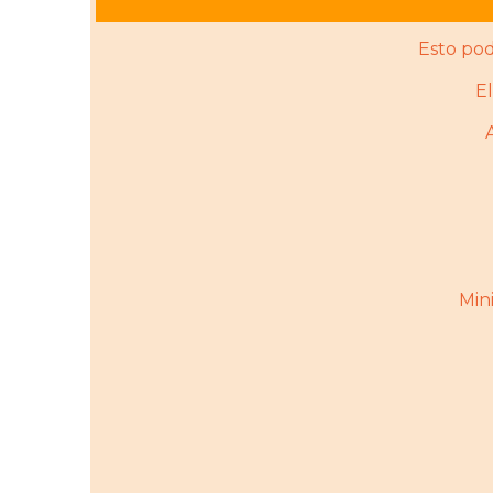
Esto pod
E
Mini