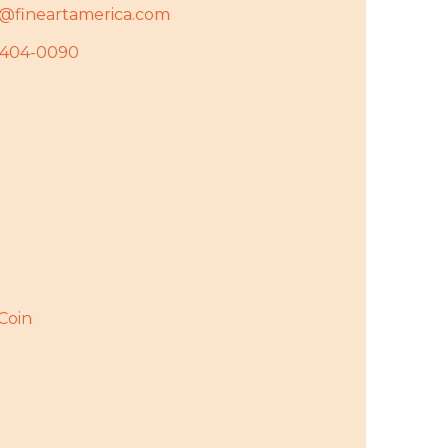
y@fineartamerica.com
7404-0090
rCoin