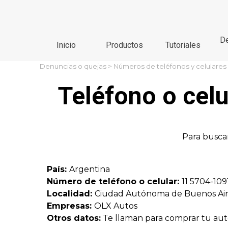
Vaya al Contenido
De
Inicio
Productos
Tutoriales
Denuncias o quejas
>
Números de teléfonos y celulares
Teléfono o cel
Para buscar
País:
Argentina
Número de teléfono o celular:
11 5704-109
Localidad:
Ciudad Autónoma de Buenos Ai
Empresas:
OLX Autos
Otros datos:
Te llaman para comprar tu au