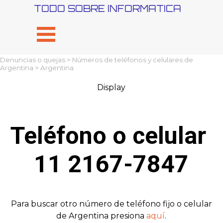
Vaya al Contenido
TODO SOBRE INFORMATICA
Saltar menú
Denuncias o quejas
>
Números de teléfonos y celulares de
Argentina
> Argentina
Display
Teléfono o celular 
11 2167-7847
Para buscar otro número de teléfono fijo o celular
de Argentina presiona
aquí
.