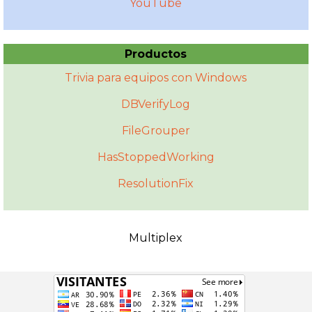
YouTube
Productos
Trivia para equipos con Windows
DBVerifyLog
FileGrouper
HasStoppedWorking
ResolutionFix
Multiplex