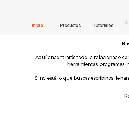
Vaya al Contenido
De
Inicio
Productos
Tutoriales
Bi
Aquí encontrarás todo lo relacionado c
herramientas, programas, n
Si no está lo que buscas escribinos llen
Re