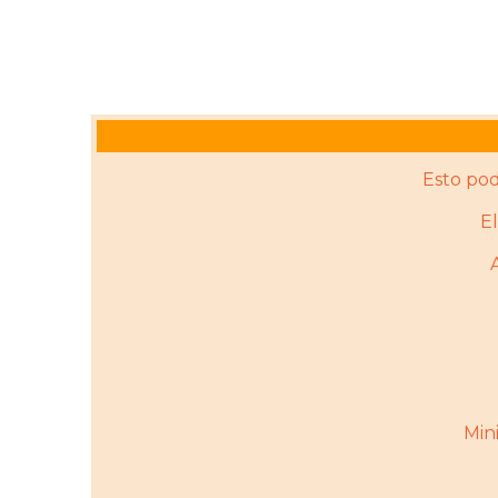
Esto pod
E
Mini