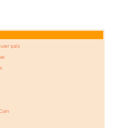
uier país
as
s
rCoin