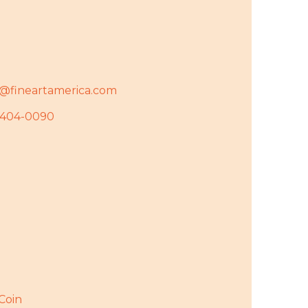
y@fineartamerica.com
7404-0090
rCoin