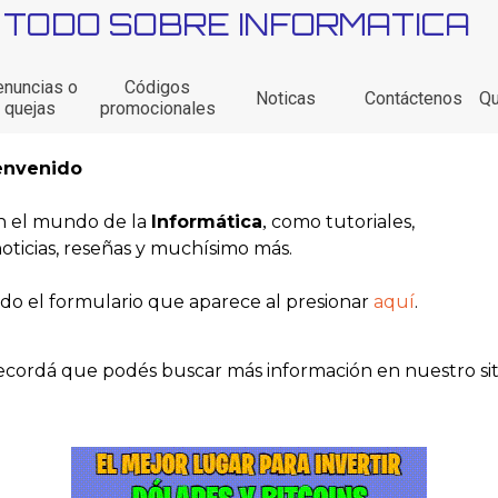
TODO SOBRE INFORMATICA
Saltar menú
nuncias o
Códigos
Noticas
Contáctenos
Q
quejas
promocionales
envenido
on el mundo de la
Informática
como tutoriales,
,
oticias, reseñas y muchísimo más.
ando el formulario que aparece al presionar
aquí
.
cordá que podés buscar más información en nuestro sit