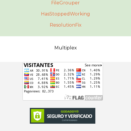
FileGrouper
HasStoppedWorking
ResolutionFix
Multiplex